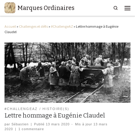
Marques Ordinaires
Search
Passer au contenu
Men
Accueil
»
Challenges et défis
»
#ChallengeAZ
»
Lettre hommage à Eugénie
Claudel
#CHALLENGEAZ
HISTOIRE(S)
Lettre hommage à Eugénie Claudel
par
Sébastien
|
Publié
13 mars 2020
-
Mis à jour
13 mars
2020
|
1 commentaire