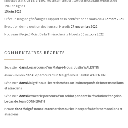
Moselle : état civil 1871-1892, recensements et liste des mosellans expulsés en
1940 en ligne !
15 juin 2023
Créer un blog de généalogie : support de la conférence de mars 2023
22 mars 2023
Evolution de ma gestion des lieux sur Heredis
27 novembre 2022
Nouveau #Projet3Mois : De la Thiérache à la Moselle
30 octobre 2022
COMMENTAIRES RÉCENTS
Sébastien
dans
Le parcours d’un Malgré-Nous : Justin WALENTIN
Alain Valentin
dans
Le parcours d’un Malgré-Nous : Justin WALENTIN
Sébastien
dans
Malgré-nous : les recherches sur les incorporés de force mosellans
et alsaciens
Sébastien
dans
Retracer le parcours d’un soldat pendant la révolution française.
Le cas de Jean CONNERATH
Benoit
dans
Malgré-nous : les recherches sur les incorporés de force mosellans et
alsaciens