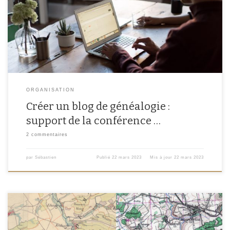
et professionnels de la généalogie, de nombreuses conférences et
animations étaient proposées. C’est dans ce contexte que j’ai eu l’honneur
d’intervenir sur le […]
ORGANISATION
Créer un blog de généalogie :
support de la conférence …
2 commentaires
par
Sébastien
Publié
22 mars 2023
Mis à jour
22 mars 2023