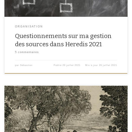
ORGANISATION
Questionnements sur ma gestion
des sources dans Heredis 2021
5 commentaires
par
Sébastien
Publié
26 juillet 2021
Mis à jour
26 juillet 2021
Fassenottes… Voici un mot que j’avais découvert il y a plusieurs années en
feuilletant les registres de la paroisse de Luttange. Cet article est un ancien
article que j’avais publié en 2013 et que j’ai mis à jour dans le cadre du mois
Généatech. Une feuille intercalaire particulièrement intéressante Une […]