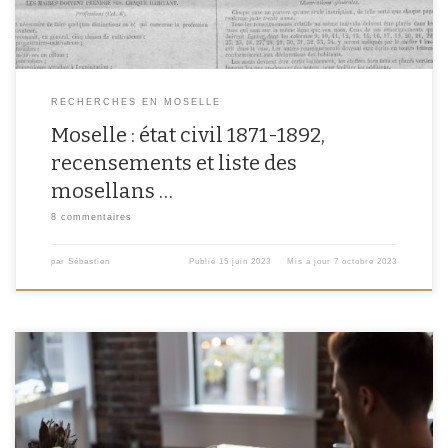
RECHERCHES EN MOSELLE
Moselle : état civil 1871-1892,
recensements et liste des
mosellans …
8 commentaires
par
Sébastien
Publié
15 juin 2023
Mis à jour
7 octobre 2023
Le 9ème Salon de la généalogie s’est tenu les 16, 17 et 18 mars 2023 à la mairie
du XVème arrondissement. Au-delà du salon qui accueillaient associations