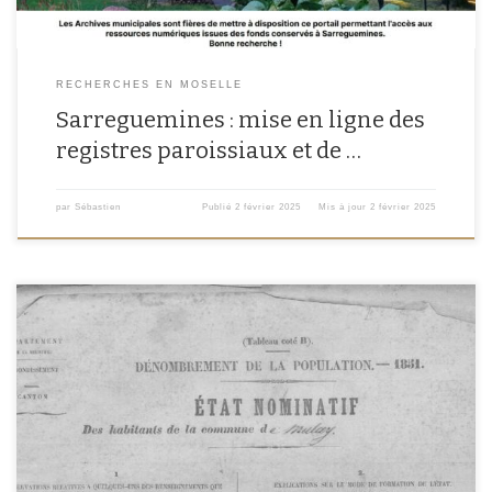
RECHERCHES EN MOSELLE
Sarreguemines : mise en ligne des
registres paroissiaux et de …
par
Sébastien
Publié
2 février 2025
Mis à jour
2 février 2025
Les archives départementales de la Moselle poursuivent les mises en ligne en
cette année 2023. Dans cet article, je vous propose une revue des derniers
fonds numérisés : état civil 1871-1892, recensements et liste des mosellans
expulsés en 1940. De bonne augure pour les futures recherches
généalogiques avant l’été ! Etat-Civil 1871-1892 […]