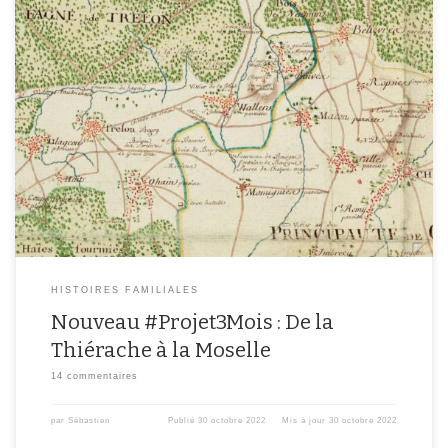
Début 2018, j’avais initié une méthode de recherches généalogiques : le
#Projet3Mois. L’idée est de choisir un sujet et de se concentrer sur celui-ci
pour l’approfondir. L’intérêt est aussi de pouvoir organiser son travail
généalogique en essayant d’aller plus loin que les sources classiques. Après
un bref retour d’expérience, je […]
HISTOIRES FAMILIALES
Nouveau #Projet3Mois : De la
Thiérache à la Moselle
14 commentaires
par
Sébastien
Publié
30 octobre 2022
Mis à jour
30 octobre 2022