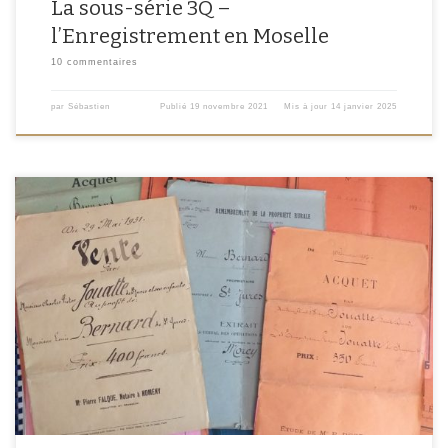
La sous-série 3Q –
l’Enregistrement en Moselle
10 commentaires
par
Sébastien
Publié
19 novembre 2021
Mis à jour
14 janvier 2025
L’année passée, j’ai suivi la formation en ligne « Organiser les archives
familiales », proposée par le Conseil International des Archives (ICA). La page
de présentation explique que ce « cours explore la manière de s’occuper des
archives familiales, couvre ce qu’elles sont, et explique comment les
organiser, les répertorier et les conditionner […]