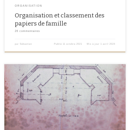
ORGANISATION
Organisation et classement des
papiers de famille
26 commentaires
par
Sébastien
Publié
11 octobre 2021
Mis à jour
1 avril 2024
Les Archives Départementales de la Moselle sont en cours de refonte de leurs
instruments de recherche sur les archives relatives aux communes. Même si
ce travail ne sera pas complètement finalisé avant la fin du deuxième
semestre 2022, je vous propose de découvrir les évolutions apportées. Cet
article vous permettra […]