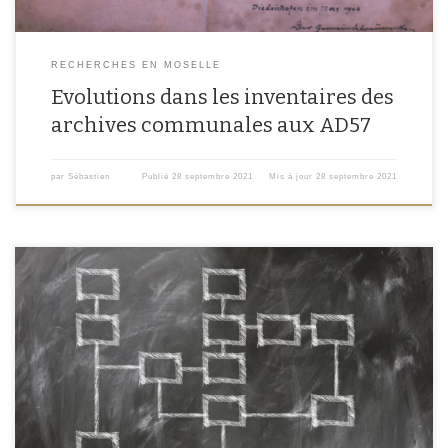
RECHERCHES EN MOSELLE
Evolutions dans les inventaires des
archives communales aux AD57
par
Sébastien
Publié
28 septembre 2021
Mis à jour
28 septembre 2021
Cela fait longtemps que je n’ai pas fait de généalogie, ni écrit sur le blog. En
voulant classer mes sources je me suis rendu compte que ma méthode de
gestion des sources sur Heredis était largement perfectible. Voici, en
quelques mots, mes réflexions à ce sujet. Ma logique actuelle de […]