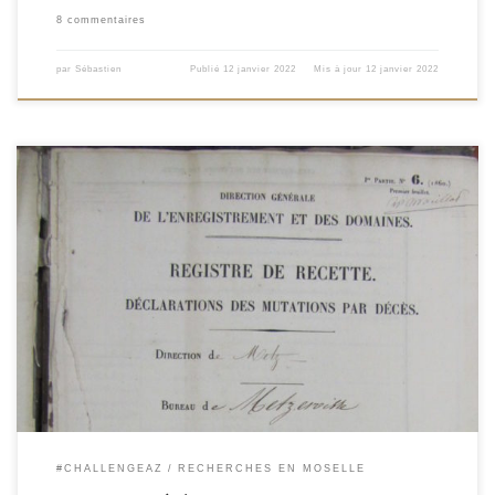
8 commentaires
par
Sébastien
Publié
12 janvier 2022
Mis à jour
12 janvier 2022
Dans le cadre du #ChallengeAZ de l’année 2020, je vous proposais une
découverte des différentes sources pour des recherches généalogiques en
Moselle. Parmi les 26 articles, il ne me restait qu’un seul à rédiger. C’est donc
au bout d’un an de suspens que je vous propose aujourd’hui mon article
pour […]
#CHALLENGEAZ
RECHERCHES EN MOSELLE