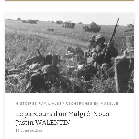
Lorsque j’ai débuté la rédaction de mon article sur Justin WALENTIN, je
n’aurais jamais imaginé que les régions et villes que je cite dans ce billet
fassent aujourd’hui l’actualité. En généalogie, on étudie l’histoire de nos
ancêtres et de leur famille. Dans les périodes de guerre, on découvre la dure
[…]
HISTOIRES FAMILIALES
RECHERCHES EN MOSELLE
Le parcours d’un Malgré-Nous :
Justin WALENTIN
12 commentaires