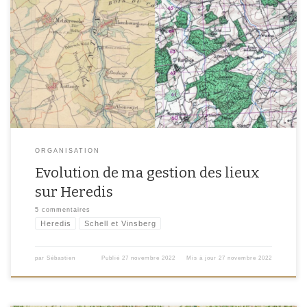
J’utilise Heredis comme logiciel de généalogie et j’en suis globalement
satisfait. L’interface est intuitive et le logiciel tient toutes ces promesses
quant aux possibilités offertes par la saisie par acte. Néanmoins, quelques
points me semblent à améliorer et notamment la gestion des lieux. Cet article
fait suite à deux streams […]
ORGANISATION
Evolution de ma gestion des lieux
sur Heredis
5 commentaires
Heredis
Schell et Vinsberg
par
Sébastien
Publié
27 novembre 2022
Mis à jour
27 novembre 2022