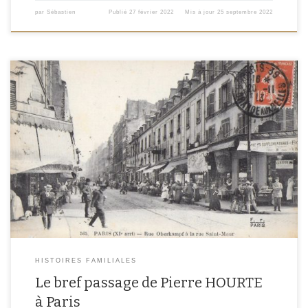
par
Sébastien
Publié
27 février 2022
Mis à jour
25 septembre 2022
J’ai très peu d’ancêtres ou de collatéraux ayant vécu à Paris. Quelle ne fut
donc pas ma surprise lorsque, au détour d’un acte de mariage, je découvre
qu’un de mes aïeux, Pierre HOURTE, vivait dans la capitale au moment de son
mariage. Pourtant, il était né en Moselle et y […]
HISTOIRES FAMILIALES
Le bref passage de Pierre HOURTE
à Paris