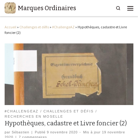
Marques Ordinaires
Search
Passer au contenu
Men
Accueil
»
Challenges et défis
»
#ChallengeAZ
»
Hypothèques, cadastre et Livre
foncier (2)
#CHALLENGEAZ
CHALLENGES ET DÉFIS
RECHERCHES EN MOSELLE
Hypothèques, cadastre et Livre foncier (2)
par
Sébastien
|
Publié
9 novembre 2020
-
Mis à jour
19 novembre
2020
|
7 commentaires