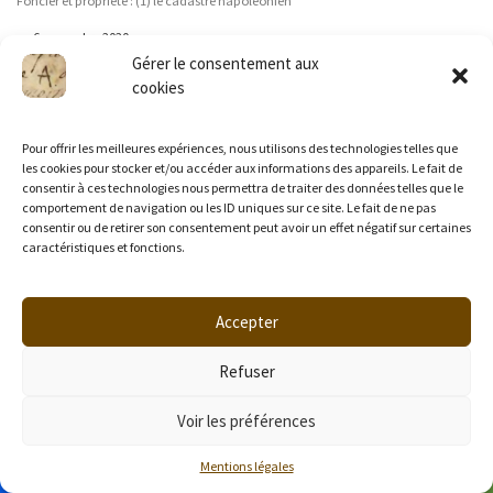
Foncier et propriété : (1) le cadastre napoléonien
6 novembre 2020
Date
Gérer le consentement aux
Vente, succession… comment retracer l’histoire d’une maison en Moselle ?
cookies
25 novembre 2020
Date
Yutz, Kalhausen et les autres… les archives communales en Moselle
Pour offrir les meilleures expériences, nous utilisons des technologies telles que
28 novembre 2020
les cookies pour stocker et/ou accéder aux informations des appareils. Le fait de
Date
consentir à ces technologies nous permettra de traiter des données telles que le
comportement de navigation ou les ID uniques sur ce site. Le fait de ne pas
consentir ou de retirer son consentement peut avoir un effet négatif sur certaines
caractéristiques et fonctions.
Parcourir les articles
Article précédent
GÉOGRAPHIE ET CARTES HISTORIQUES DE LA MOSELLE
Accepter
RETOUR À LA LISTE DES AR
Refuser
Art
INDUSTRIES : LES ARCHIVES DU CAITM
Voir les préférences
Mentions légales