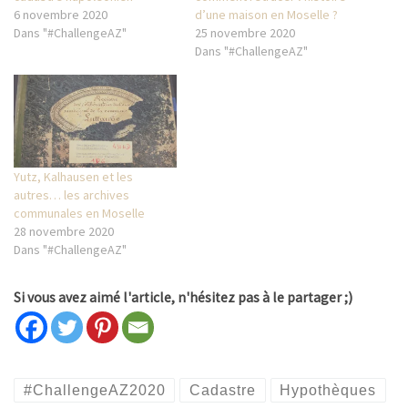
o
r
o
e
6 novembre 2020
d’une maison en Moselle ?
k
d
Dans "#ChallengeAZ"
25 novembre 2020
(
a
o
n
Dans "#ChallengeAZ"
u
s
v
u
r
n
e
e
d
n
a
o
n
u
s
v
u
e
n
l
Yutz, Kalhausen et les
e
l
n
e
autres… les archives
o
f
communales en Moselle
u
e
v
n
28 novembre 2020
e
ê
Dans "#ChallengeAZ"
l
t
l
r
e
e
f
)
Si vous avez aimé l'article, n'hésitez pas à le partager ;)
e
n
ê
t
r
e
)
#ChallengeAZ2020
Cadastre
Hypothèques