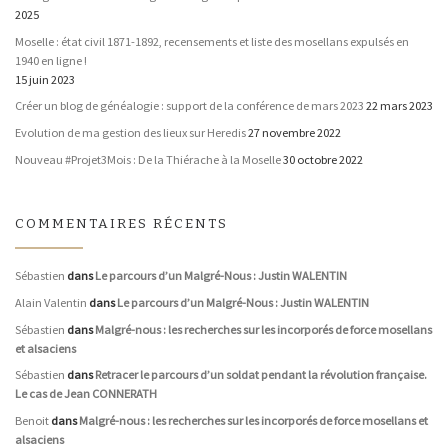
2025
Moselle : état civil 1871-1892, recensements et liste des mosellans expulsés en
1940 en ligne !
15 juin 2023
Créer un blog de généalogie : support de la conférence de mars 2023
22 mars 2023
Evolution de ma gestion des lieux sur Heredis
27 novembre 2022
Nouveau #Projet3Mois : De la Thiérache à la Moselle
30 octobre 2022
COMMENTAIRES RÉCENTS
Sébastien
dans
Le parcours d’un Malgré-Nous : Justin WALENTIN
Alain Valentin
dans
Le parcours d’un Malgré-Nous : Justin WALENTIN
Sébastien
dans
Malgré-nous : les recherches sur les incorporés de force mosellans
et alsaciens
Sébastien
dans
Retracer le parcours d’un soldat pendant la révolution française.
Le cas de Jean CONNERATH
Benoit
dans
Malgré-nous : les recherches sur les incorporés de force mosellans et
alsaciens