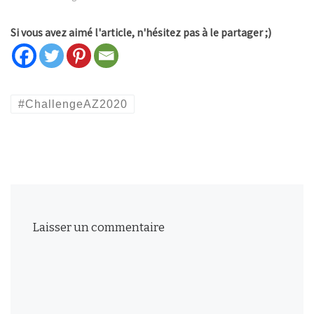
e
ê
l
t
l
r
e
e
Si vous avez aimé l'article, n'hésitez pas à le partager ;)
f
)
e
n
ê
t
r
e
)
#ChallengeAZ2020
Laisser un commentaire