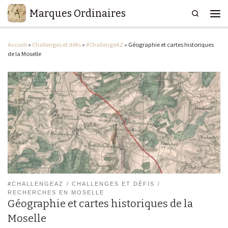
Marques Ordinaires
Search
Passer au contenu
Men
Accueil
»
Challenges et défis
»
#ChallengeAZ
»
Géographie et cartes historiques
de la Moselle
#CHALLENGEAZ
CHALLENGES ET DÉFIS
RECHERCHES EN MOSELLE
Géographie et cartes historiques de la
Moselle