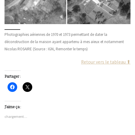
Photographies aériennes de 1970 et 1973 permettant de dater la
déconstruction de la maison ayant appartenu à mes aïeux et notamment
Nicolas ROSAIRE (Source : IGN, Remonter le temps)
Retour vers le tableau ⬆
Partager :
C
C
l
l
i
i
q
q
u
u
e
e
J’aime ça :
z
r
p
p
chargement…
o
o
u
u
r
r
p
p
a
a