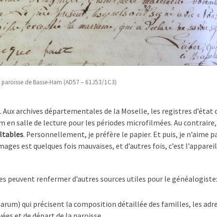
, paroisse de Basse-Ham (AD57 – 61J53/1C3)
t. Aux archives départementales de la Moselle, les registres d’état c
 en salle de lecture pour les périodes microfilmées. Au contraire
ultables
. Personnellement, je préfère le papier. Et puis, je n’aime p
images est quelques fois mauvaises, et d’autres fois, c’est l’appareil
ves peuvent renfermer d’autres sources utiles pour le généalogiste
marum) qui précisent la composition détaillée des familles, les adr
rivées et de départ de la paroisse…