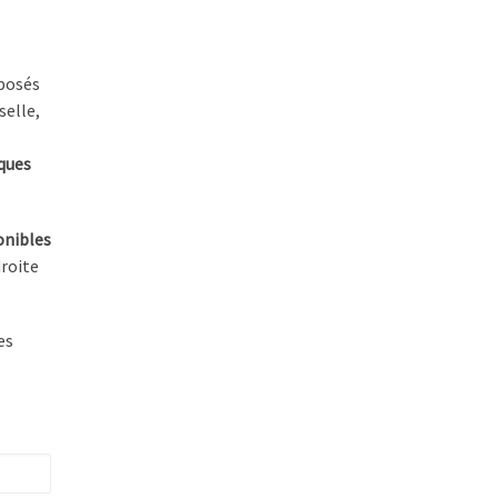
éposés
selle,
lques
onibles
droite
es