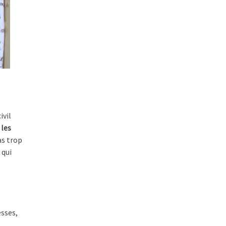
ivil
,
les
as trop
 qui
:
esses,