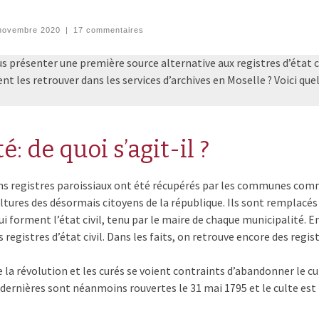
novembre 2020
|
17 commentaires
s présenter une première source alternative aux registres d’état civ
ent les retrouver dans les services d’archives en Moselle ? Voici que
é: de quoi s’agit-il ?
nciens registres paroissiaux ont été récupérés par les communes co
ltures des désormais citoyens de la république. Ils sont remplacés
ui forment l’état civil, tenu par le maire de chaque municipalité. E
s registres d’état civil. Dans les faits, on retrouve encore des regis
 la révolution et les curés se voient contraints d’abandonner le cu
s dernières sont néanmoins rouvertes le 31 mai 1795 et le culte est 