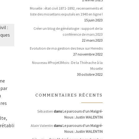
Moselle : état civil 1871-1892, recensements et
liste des mosellans expulsés en 1940 en ligne !
15 juin 2023
il :
Créer un blog de généalogie : support de la
conférence de mars 2023
lques
22 mars 2023
Evolution de ma gestion des lieux sur Heredis
27 novembre 2022
Nouveau #Projet3Mois : De la Thiérache à la
Moselle
30 octobre 2022
mme
 par
COMMENTAIRES RÉCENTS
n
tres
Sébastien
dans
Le parcours d’un Malgré-
Nous : Justin WALENTIN
lte,
rétabli
Alain Valentin
dans
Le parcours d’un Malgré-
Nous : Justin WALENTIN