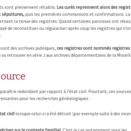
ts sont pleinement rétablis.
Les curés reprennent alors des regist
t sépultures,
puis les premières communions et confirmations. La
rnant la tenue des registres. Quand certaines paroisses ont réuss
yé de reconstituer ou régulariser après coup les registres qui n’o
.
i sont des archives publiques,
ces registres sont nommés registres
 va retrouver en série J aux archives départementales de la Mosell
source
paraître redondant par rapport à l’état civil. Pourtant, ces source
ressantes pour les recherches généalogiques :
at civil
lorsque celui-ci a été détruit (par exemple suite à des ince
écises sur le contexte familial
. C’est le cas notamment pour les