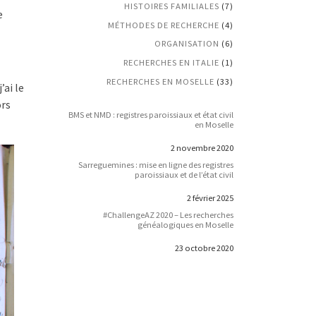
HISTOIRES FAMILIALES
(7)
e
MÉTHODES DE RECHERCHE
(4)
ORGANISATION
(6)
RECHERCHES EN ITALIE
(1)
RECHERCHES EN MOSELLE
(33)
’ai le
ors
BMS et NMD : registres paroissiaux et état civil
en Moselle
2 novembre 2020
Date
Sarreguemines : mise en ligne des registres
paroissiaux et de l’état civil
2 février 2025
Date
#ChallengeAZ 2020 – Les recherches
généalogiques en Moselle
23 octobre 2020
Date