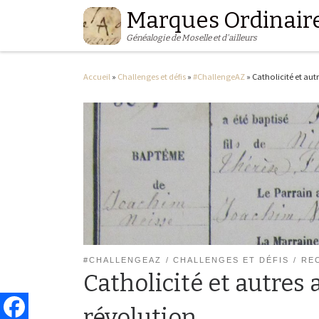
Marques Ordinair
Passer au contenu
Généalogie de Moselle et d'ailleurs
Accueil
»
Challenges et défis
»
#ChallengeAZ
»
Catholicité et aut
#CHALLENGEAZ
CHALLENGES ET DÉFIS
RE
Catholicité et autres 
révolution