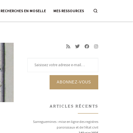
Search
RECHERCHES EN MOSELLE
MES RESSOURCES
Saisissez votre 
ABONNEZ-VOUS
ARTICLES RÉCENTS
Sarreguemines : mise en ligne des registres
paroissiaux et de l’état civil
2 février 2025