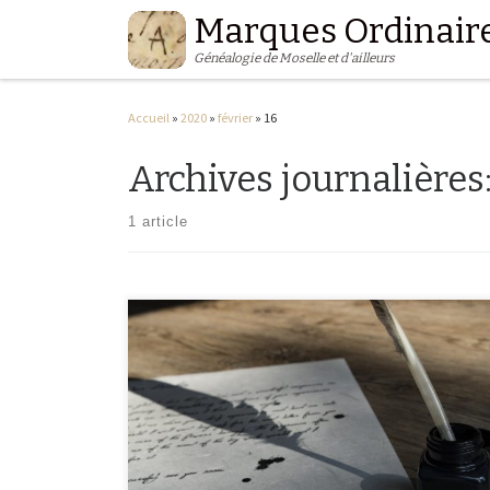
Marques Ordinair
Passer au contenu
Généalogie de Moselle et d'ailleurs
Accueil
»
2020
»
février
»
16
Archives journalières
1 article
Le #RDVAncestral est un projet d’écriture, ouvert à tous, qui
mêle littérature et généalogie et qui permet de partir à la
rencontre de ses ancêtres. Pour 2020, j’ai choisi de vous
raconter une histoire sur douze épisodes, qui va m’amener
à voyager dans des lieux et époques différentes et ceci […]