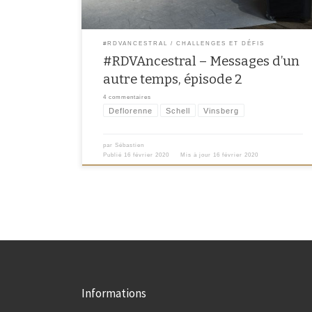
#RDVANCESTRAL
CHALLENGES ET DÉFIS
#RDVAncestral – Messages d’un
autre temps, épisode 2
4 commentaires
Deflorenne
Schell
Vinsberg
par
Sébastien
Publié
16 février 2020
Mis à jour
16 février 2020
Informations